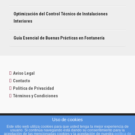
Optimización del Control Técnico de Instalaciones
Interiores
Guía Esencial de Buenas Prácticas en Fontanería
Aviso Legal
Contacto
Politica de Privacidad
Términos y Condiciones
Fontanería Cádiz FontaPro
Uso de cookies
C. Algeciras, 1, 11011 Cádiz
Este sitio web utiliza cookies para que usted tenga la mejor experiencia de
Teléfono: 956 30 61 56
usuario. Si continúa navegando está dando su consentimiento para la
¡LLAMA AHORA!
Cádiz FontaPro es una marca operada por Yavoi Europa S.L.
aceptación de las mencionadas cookies y la aceptación de nuestra
política de