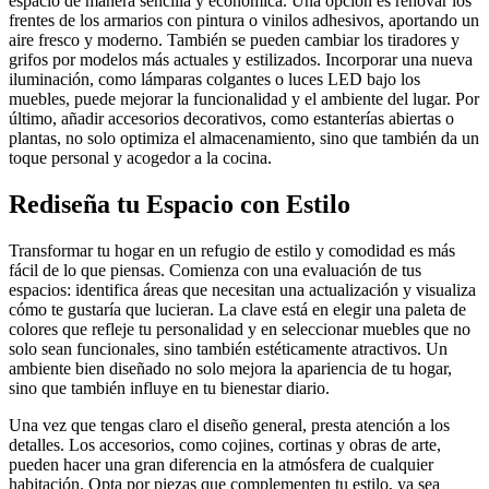
espacio de manera sencilla y económica. Una opción es renovar los
frentes de los armarios con pintura o vinilos adhesivos, aportando un
aire fresco y moderno. También se pueden cambiar los tiradores y
grifos por modelos más actuales y estilizados. Incorporar una nueva
iluminación, como lámparas colgantes o luces LED bajo los
muebles, puede mejorar la funcionalidad y el ambiente del lugar. Por
último, añadir accesorios decorativos, como estanterías abiertas o
plantas, no solo optimiza el almacenamiento, sino que también da un
toque personal y acogedor a la cocina.
Rediseña tu Espacio con Estilo
Transformar tu hogar en un refugio de estilo y comodidad es más
fácil de lo que piensas. Comienza con una evaluación de tus
espacios: identifica áreas que necesitan una actualización y visualiza
cómo te gustaría que lucieran. La clave está en elegir una paleta de
colores que refleje tu personalidad y en seleccionar muebles que no
solo sean funcionales, sino también estéticamente atractivos. Un
ambiente bien diseñado no solo mejora la apariencia de tu hogar,
sino que también influye en tu bienestar diario.
Una vez que tengas claro el diseño general, presta atención a los
detalles. Los accesorios, como cojines, cortinas y obras de arte,
pueden hacer una gran diferencia en la atmósfera de cualquier
habitación. Opta por piezas que complementen tu estilo, ya sea