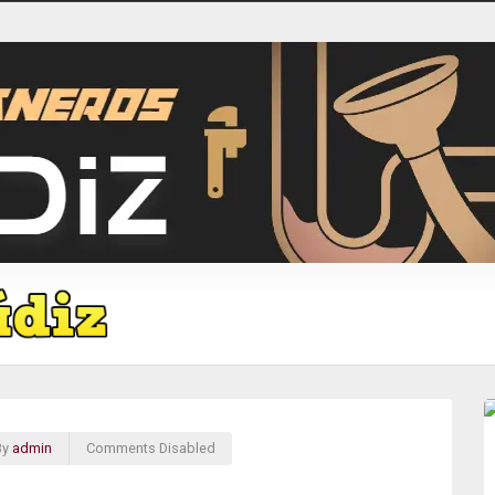
By
admin
Comments Disabled