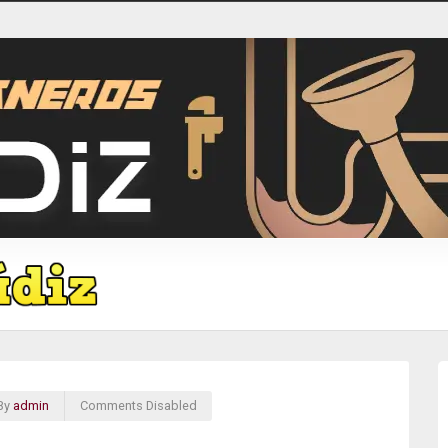
By
admin
Comments Disabled