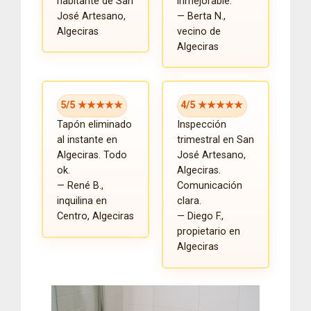
habitante de San
inmejorable.
José Artesano,
— Berta N.,
Algeciras
vecino de
Algeciras
5/5 ★★★★★
4/5 ★★★★★
Tapón eliminado
Inspección
al instante en
trimestral en San
Algeciras. Todo
José Artesano,
ok.
Algeciras.
— René B.,
Comunicación
inquilina en
clara.
Centro, Algeciras
— Diego F.,
propietario en
Algeciras