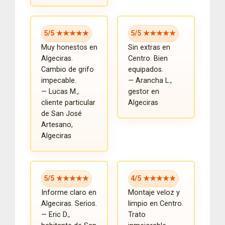
5/5 ★★★★★
5/5 ★★★★★
Muy honestos en
Sin extras en
Algeciras.
Centro. Bien
Cambio de grifo
equipados.
impecable.
— Arancha L.,
— Lucas M.,
gestor en
cliente particular
Algeciras
de San José
Artesano,
Algeciras
5/5 ★★★★★
4/5 ★★★★★
Informe claro en
Montaje veloz y
Algeciras. Serios.
limpio en Centro.
— Eric D.,
Trato