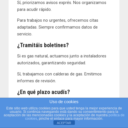
Sí, priorizamos avisos exprés. Nos organizamos
para acudir rápido.
Para trabajos no urgentes, ofrecemos citas
adaptadas. Siempre confirmamos datos de
servicio.
¿Tramitáis boletines?
Si es gas natural, actuamos junto a instaladores
autorizados, garantizando seguridad.
Sí, trabajamos con calderas de gas. Emitimos
informes de revisión.
¿En qué plazo acudís?
Uso de cookies
En Cádiz FontaPro damos plazos claros,
Este sitio web utiliza cookies para que usted tenga la mejor experiencia de
adaptados a la prioridad del cliente.
usuario. Si continúa navegando está dando su consentimiento para la
¡LLAMA AHORA!
aceptación de las mencionadas cookies y la aceptación de nuestra
política de
cookies
, pinche el enlace para mayor información.
¿Puedo pedir presupuesto online?
ACEPTAR