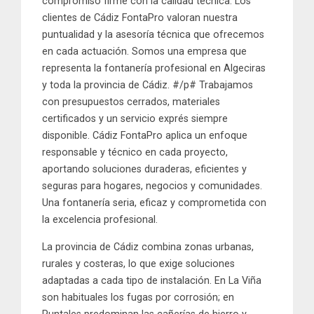
compromiso firme con la
calidad técnica
. Los
clientes de
Cádiz FontaPro
valoran nuestra
puntualidad
y la
asesoría técnica
que ofrecemos
en cada actuación. Somos una empresa que
representa la
fontanería profesional en Algeciras
y toda la provincia de Cádiz
. #/p# Trabajamos
con
presupuestos cerrados
,
materiales
certificados
y un servicio
exprés
siempre
disponible.
Cádiz FontaPro
aplica un enfoque
responsable y técnico en cada proyecto,
aportando
soluciones duraderas, eficientes y
seguras
para hogares, negocios y comunidades.
Una fontanería
seria, eficaz y comprometida con
la excelencia profesional
.
La provincia de
Cádiz
combina
zonas urbanas,
rurales y costeras
, lo que exige soluciones
adaptadas a cada tipo de instalación. En
La Viña
son habituales los
fugas por corrosión
; en